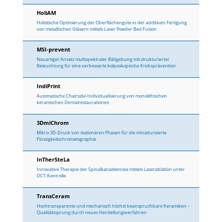
HoliAM
Holistische Optimierung der Oberflächengüte in der additiven Fertigung
von metallischen Gläsern mittels Laser Powder Bed Fusion
MSI-prevent
Neuartiger Ansatz multispektraler Bildgebung mit strukturierter
Beleuchtung für eine verbesserte kolposkopische Krebsprävention
IndiPrint
Automatische Chairside-Individualisierung von monolithischen
keramischen Dentalrestaurationen
3DmiChrom
Mikro-3D-Druck von stationären Phasen für die miniaturisierte
Flüssigkeitschromatographie
InTherSteLa
Innovative Therapie der Spinalkanalstenose mittels Laserablation unter
OCT-Kontrolle
TransCeram
Hochtransparente und mechanisch höchst beanspruchbare Keramiken –
Qualitätssprung durch neues Herstellungsverfahren