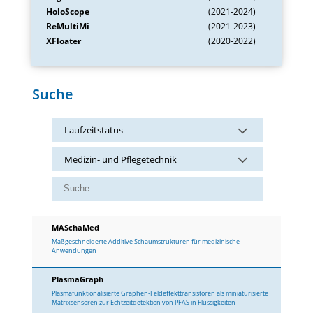
HoloScope
(2021-2024)
ReMultiMi
(2021-2023)
XFloater
(2020-2022)
Suche
Laufzeitstatus
Medizin- und Pflegetechnik
MASchaMed
Maßgeschneiderte Additive Schaumstrukturen für medizinische
Anwendungen
PlasmaGraph
Plasmafunktionalisierte Graphen-Feldeffekttransistoren als miniaturisierte
Matrixsensoren zur Echtzeitdetektion von PFAS in Flüssigkeiten