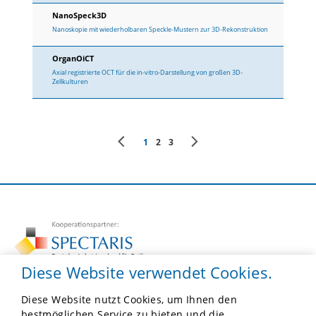
NanoSpeck3D
Nanoskopie mit wiederholbaren Speckle-Mustern zur 3D-Rekonstruktion
OrganOiCT
Axial registrierte OCT für die in-vitro-Darstellung von großen 3D-
Zellkulturen
1
2
3
Diese Website verwendet Cookies.
Diese Website nutzt Cookies, um Ihnen den
F.O.M.
bestmöglichen Service zu bieten und die