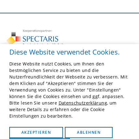
Diese Website verwendet Cookies.
Diese Website nutzt Cookies, um Ihnen den
F.O.M.
bestmöglichen Service zu bieten und die
Robert-Koch-Platz 4, Besucher: Hannoversche Str. 19
Nutzerfreundlichkeit der Webseite zu verbessern. Mit
10115 Berlin
dem Klicken auf "Akzeptieren" stimmen Sie der
Tel:
030 41402139
Verwendung von Cookies zu. Unter "Einstellungen"
E-Mail:
info@forschung-fom.de
können Sie die Cookies einsehen und ggf. anpassen.
Bitte lesen Sie unsere
Datenschutzerklärung
, um
Impressum
weitere Details zu erfahren oder die Cookie
Einstellungen zu bearbeiten.
Datenschutz
Drucken
AKZEPTIEREN
ABLEHNEN