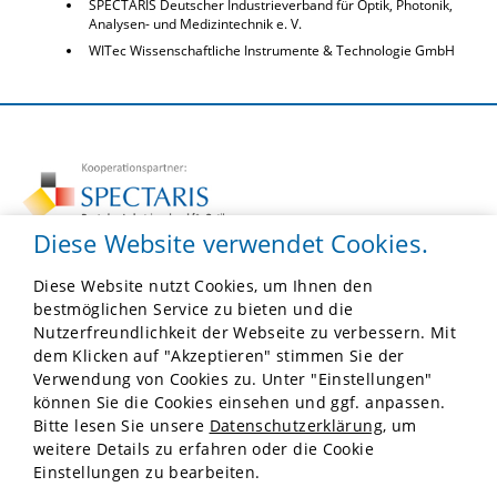
SPECTARIS Deutscher Industrieverband für Optik, Photonik,
Analysen- und Medizintechnik e. V.
WITec Wissenschaftliche Instrumente & Technologie GmbH
Diese Website verwendet Cookies.
Diese Website nutzt Cookies, um Ihnen den
F.O.M.
bestmöglichen Service zu bieten und die
Robert-Koch-Platz 4, Besucher: Hannoversche Str. 19
Nutzerfreundlichkeit der Webseite zu verbessern. Mit
10115 Berlin
dem Klicken auf "Akzeptieren" stimmen Sie der
Tel:
030 41402139
Verwendung von Cookies zu. Unter "Einstellungen"
E-Mail:
info@forschung-fom.de
können Sie die Cookies einsehen und ggf. anpassen.
Bitte lesen Sie unsere
Datenschutzerklärung
, um
Impressum
weitere Details zu erfahren oder die Cookie
Einstellungen zu bearbeiten.
Datenschutz