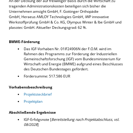
An der Deckung der auf freiwilliger Basis durch die Wirtschaft zu
tragenden Administrationskosten beteiligen sich bisher die
Unternehmen amsight GmbH, F. Gottinger Orthopädie
GmbH, Heraeus AMLOY Technologies GmbH, iWP innovative
Werkstoffprüfung GmbH & Co. KG, Olympus Winter & Ibe GmbH und
plasotec GmbH. Aktueller Deckungsgrad: 62 %.
BMWE-Förderung
Das IGF-Vorhaben Nr. 01IF24906N der F.O.M. wird im
Rahmen des Programms zur Förderung der Industriellen
Gemeinschaftsforschung (IGF) vom Bundesministerium für
Wirtschaft und Energie (BMWE) aufgrund eines Beschlusses
des Deutschen Bundestages gefördert.
Fördersumme: 517.586 EUR
Vorhabensbeschreibung
Projektsteckbrief
Projektplan
Abschließende Ergebnisse
IGF-Erfolgsnote [
Bereitstellung nach Projektabschluss, vsl.
08/2028
]