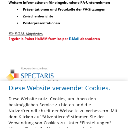
Weitere Informationen für eingebundene PA-Unternehmen
Präsentationen und Protokolle der PA-Sitzungen
Zwischenberichte
Posterpräsentationen
Für F.O.M.-Mitglieder:
Ergebnis-Paket HoliAM formlos per
E-Mail
abonnieren
Diese Website verwendet Cookies.
Diese Website nutzt Cookies, um Ihnen den
F.O.M.
bestmöglichen Service zu bieten und die
Robert-Koch-Platz 4, Besucher: Hannoversche Str. 19
Nutzerfreundlichkeit der Webseite zu verbessern. Mit
10115 Berlin
dem Klicken auf "Akzeptieren" stimmen Sie der
Tel:
030 41402139
Verwendung von Cookies zu. Unter "Einstellungen"
E-Mail:
info@forschung-fom.de