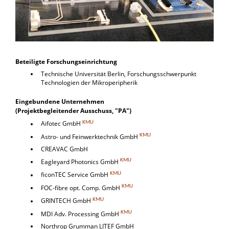
Beteiligte Forschungs
einrichtung
Technische Universität Berlin, Forschungsschwerpunkt
Technologien der Mikroperipherik
Eingebundene Unternehmen
(Projektbegleitender Ausschuss, "PA")
KMU
Aifotec GmbH
KMU
Astro- und Feinwerktechnik GmbH
CREAVAC GmbH
KMU
Eagleyard Photonics GmbH
KMU
ficonTEC Service GmbH
KMU
FOC-fibre opt. Comp. GmbH
KMU
GRINTECH GmbH
KMU
MDI Adv. Processing GmbH
Northrop Grumman LITEF GmbH