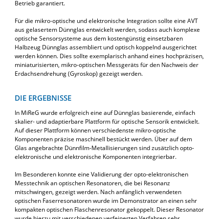
Betrieb garantiert.
Für die mikro-optische und elektronische Integration sollte eine AVT
aus gelasertem Dünnglas entwickelt werden, sodass auch komplexe
optische Sensorsysteme aus dem kostengünstig einsetzbaren
Halbzeug Dünnglas assembliert und optisch koppelnd ausgerichtet
werden können. Dies sollte exemplarisch anhand eines hochpräzisen,
miniaturisierten, mikro-optischen Messgeräts für den Nachweis der
Erdachsendrehung (Gyroskop) gezeigt werden.
DIE ERGEBNISSE
In MiReG wurde erfolgreich eine auf Dünnglas basierende, einfach
skalier- und adaptierbare Plattform für optische Sensorik entwickelt.
Auf dieser Plattform können verschiedenste mikro-optische
Komponenten präzise maschinell bestückt werden. Über auf dem
Glas angebrachte Dünnfilm-Metallisierungen sind zusätzlich opto-
elektronische und elektronische Komponenten integrierbar.
Im Besonderen konnte eine Validierung der opto-elektronischen
Messtechnik an optischen Resonatoren, die bei Resonanz
mitschwingen, gezeigt werden. Nach anfänglich verwendeten
optischen Faserresonatoren wurde im Demonstrator an einen sehr
kompakten optischen Flaschenresonator gekoppelt. Dieser Resonator
wurde hierzu mit verschiedenen verfeinerten Verfahren sehr