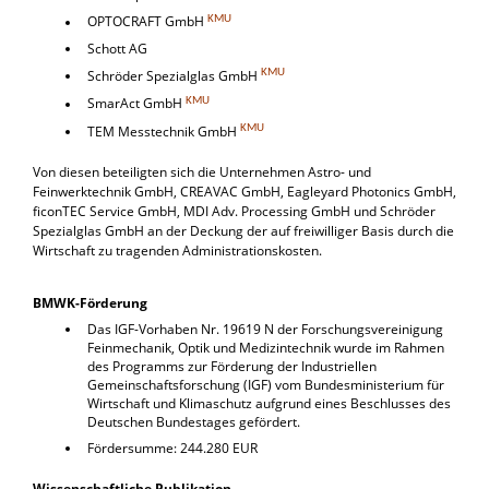
KMU
OPTOCRAFT GmbH
Schott AG
KMU
Schröder Spezialglas GmbH
KMU
SmarAct GmbH
KMU
TEM Messtechnik GmbH
Von diesen beteiligten sich die Unternehmen Astro- und
Feinwerktechnik GmbH, CREAVAC GmbH, Eagleyard Photonics GmbH,
ficonTEC Service GmbH, MDI Adv. Processing GmbH und Schröder
Spezialglas GmbH an der Deckung der auf freiwilliger Basis durch die
Wirtschaft zu tragenden Administrationskosten.
BMWK-Förderung
Das IGF-Vorhaben Nr. 19619 N der Forschungsvereinigung
Feinmechanik, Optik und Medizintechnik wurde im Rahmen
des Programms zur Förderung der Industriellen
Gemeinschaftsforschung (IGF) vom Bundesministerium für
Wirtschaft und Klimaschutz aufgrund eines Beschlusses des
Deutschen Bundestages gefördert.
Fördersumme: 244.280 EUR
Wissenschaftliche Publikation