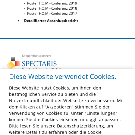
- Poster F.O.M.-Konferenz 2019
- Poster F.O.M.-Konferenz 2018
- Poster F.O.M.-Konferenz 2017
Detaillierter Abschlussbericht
Diese Website verwendet Cookies.
Diese Website nutzt Cookies, um Ihnen den
F.O.M.
bestmöglichen Service zu bieten und die
Robert-Koch-Platz 4, Besucher: Hannoversche Str. 19
Nutzerfreundlichkeit der Webseite zu verbessern. Mit
10115 Berlin
dem Klicken auf "Akzeptieren" stimmen Sie der
Tel:
030 41402139
Verwendung von Cookies zu. Unter "Einstellungen"
E-Mail:
info@forschung-fom.de
können Sie die Cookies einsehen und ggf. anpassen.
Bitte lesen Sie unsere
Datenschutzerklärung
, um
Impressum
weitere Details zu erfahren oder die Cookie