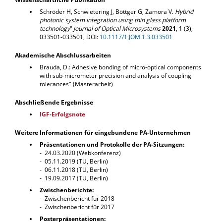
Schröder H, Schwietering J, Böttger G, Zamora V.
Hybrid
photonic system integration using thin glass platform
technology
“
Journal of Optical Microsystems
2021
, 1 (3),
033501-033501, DOI:
10.1117/1.JOM.1.3.033501
Akademische Abschlussarbeiten
Brauda, D.: Adhesive bonding of micro-optical components
with sub-micrometer precision and analysis of coupling
tolerances" (Masterarbeit)
Abschließende Ergebnisse
IGF-Erfolgsnote
Weitere Informationen für eingebundene PA-Unternehmen
Präsentationen und Protokolle der PA-Sitzungen:
- 24.03.2020 (Webkonferenz)
- 05.11.2019 (TU, Berlin)
- 06.11.2018 (TU, Berlin)
- 19.09.2017 (TU, Berlin)
Zwischenberichte:
- Zwischenbericht für 2018
- Zwischenbericht für 2017
Posterpräsentationen: