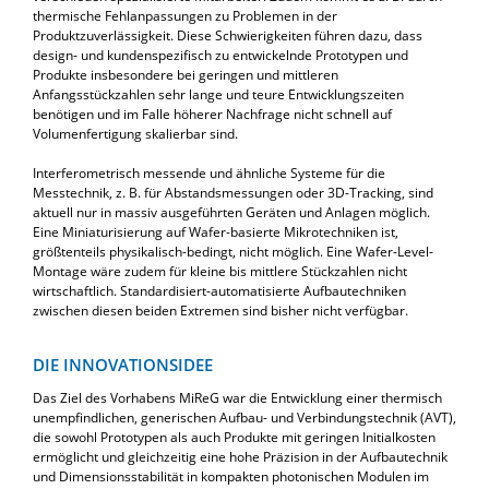
thermische Fehlanpassungen zu Problemen in der
Produktzuverlässigkeit. Diese Schwierigkeiten führen dazu, dass
design- und kundenspezifisch zu entwickelnde Prototypen und
Produkte insbesondere bei geringen und mittleren
Anfangsstückzahlen sehr lange und teure Entwicklungszeiten
benötigen und im Falle höherer Nachfrage nicht schnell auf
Volumenfertigung skalierbar sind.
Interferometrisch messende und ähnliche Systeme für die
Messtechnik, z. B. für Abstandsmessungen oder 3D-Tracking, sind
aktuell nur in massiv ausgeführten Geräten und Anlagen möglich.
Eine Miniaturisierung auf Wafer-basierte Mikrotechniken ist,
größtenteils physikalisch-bedingt, nicht möglich. Eine Wafer-Level-
Montage wäre zudem für kleine bis mittlere Stückzahlen nicht
wirtschaftlich. Standardisiert-automatisierte Aufbautechniken
zwischen diesen beiden Extremen sind bisher nicht verfügbar.
DIE INNOVATIONSIDEE
Das Ziel des Vorhabens MiReG war die Entwicklung einer thermisch
unempfindlichen, generischen Aufbau- und Verbindungstechnik (AVT),
die sowohl Prototypen als auch Produkte mit geringen Initialkosten
ermöglicht und gleichzeitig eine hohe Präzision in der Aufbautechnik
und Dimensionsstabilität in kompakten photonischen Modulen im